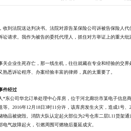
，收到法院送达判决书。法院对原告某保险公司诉被告保险人代
诉讼请求。我作为被告的委托代理人，抓住对方举证上的重大纰
事关企业生死存亡，那一线生机，往往就藏在专业和经验的交界
又熟悉诉讼程序、办案经验丰富的律师，真的太重要了。
事件经过
人*东公司华北订单处理中心库房，位于河北廊坊市某电子信息
送等。2016年12月18日3时11分许，该库房发生火灾，造成1号
储物品被烧毁。消防大队认定起火部位为2号仓库二层L11货架通
部电气故障起火，引燃周围可燃物后蔓延成灾。