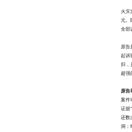
火灾
元。
全部
原告
起诉
归，
超强
原告
案件
证据
还数
洞：