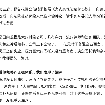
发生后，原告根据公估结果按照《火灾案保险赔付协议》，向第三人陆续支
随后，向法院提起保险人代位求偿诉讼，请求判令委托人等四被告连带赔偿
诉讼费用。
是国内规模最大的财险公司，具有实力一流的律师和法务团队，
状和应诉通知书，公司上下全懵了。8.3亿元对于普通企业而言
员工全部失业。压力巨大的委托人经慎重考虑，决定委托我和余
的律师团队，迎战。
看似完美的证据体系，我们发现了漏洞
审理漫长且曲折，经历了管辖异议、案件移送和委托司法鉴定等
”，原告举证了大量书证，扫描文档、CAD图纸、电子邮件、视
次补充证据，证据体系看似完备无懈可击，对于这些海量证据，
终于发现重大漏洞：