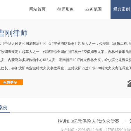
网站首页
律师形象
业务范围
经典案例
曹刚律师
原《中华人民共和国消防法》和《辽宁省消防条例》起草人之一，公安部《建筑工程消
事故调查规定》起草人之一。代理震惊全国的浙江杭州622保姆纵火案，吉林长春李氏婚纱
火灾，内蒙鄂尔多斯购物中心613火灾，湖南新田1017特大森林火灾，哈尔滨北龙温泉
处处长，参加沈阳商业城特大火灾事故调查，主持沈阳万达广场828特大火灾责任调查
合伙人。律师执业证号121...
案例
胜诉8.3亿元保险人代位求偿案，一
发布时间：2026-05-12 作者：1778515200 浏