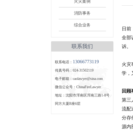
火灾案例
消防事务
综合业务
日前
全部
联系我们
诉。
13066773119
联系电话：
火灾
传真号码：024-31502119
学，
电子邮箱：caolawyer@sina.com
微信公众号：ChinaFireLawyer
回顾
地址：沈阳市浑南区浑南三路1-8号
第三
同方大厦B座6层
流配
分存
源内