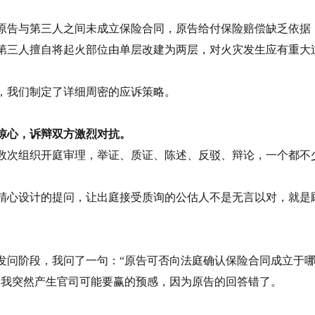
原告与第三人之间未成立保险合同，原告给付保险赔偿缺乏依据
第三人擅自将起火部位由单层改建为两层，对火灾发生应有重大
，我们制定了详细周密的应诉策略。
惊心，诉辩双方激烈对抗。
数次组织开庭审理，举证、质证、陈述、反驳、辩论，一个都不
精心设计的提问，让出庭接受质询的公估人不是无言以对，就是
。
发问阶段，我问了一句：“原告可否向法庭确认保险合同成立于哪一天
，我突然产生官司可能要赢的预感，因为原告的回答错了。