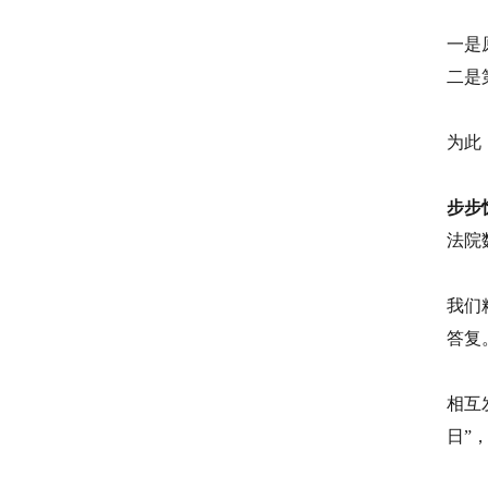
一是
二是
为此
步步
法院
我们
答复
相互
日”