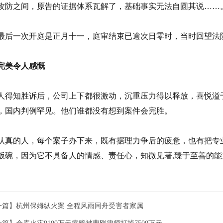
攻防之间，原告的证据体系瓦解了，基础事实无法自圆其说……
最后一次开庭是正月十一，庭审结束已逾次日零时，当时回望法
完美令人感慨
人得知胜诉后，公司上下都很激动，沉重压力得以释放，喜悦溢
，国内判例罕见。他们谁都没有想到案件会完胜。
认真的人，每个案子办下来，既有据理力争后的疲惫，也有把专
饭碗，因为它不具备人的情感、责任心，知微见著,臻于至善的能
一篇】
杭州保姆纵火案 全程风雨同舟受害者家属