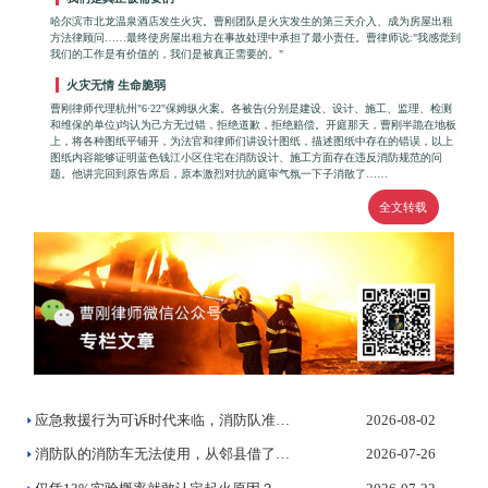
哈尔滨市北龙温泉酒店发生火灾。曹刚团队是火灾发生的第三天介入、成为房屋出租
方法律顾问……最终使房屋出租方在事故处理中承担了最小责任。曹律师说:"我感觉到
我们的工作是有价值的，我们是被真正需要的。"
火灾无情 生命脆弱
曹刚律师代理杭州"6·22"保姆纵火案。各被告(分别是建设、设计、施工、监理、检测
和维保的单位)均认为己方无过错，拒绝道歉，拒绝赔偿。开庭那天，曹刚半跪在地板
上，将各种图纸平铺开，为法官和律师们讲设计图纸，描述图纸中存在的错误，以上
图纸内容能够证明蓝色钱江小区住宅在消防设计、施工方面存在违反消防规范的问
题。他讲完回到原告席后，原本激烈对抗的庭审气氛一下子消散了……
全文转载
应急救援行为可诉时代来临，消防队准备好了吗？
2026-08-02
消防队的消防车无法使用，从邻县借了一辆灭火，法院判决赔偿受灾...
2026-07-26