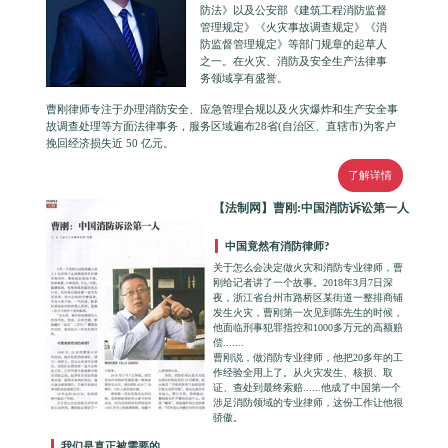
防法》以及公安部《建筑工程消防监督
管理规定》《火灾事故调查规定》《消
防监督管理规定》等部门规章的起草人
之一。在火灾、消防及安全生产法律事
务领域享有盛誉。
曹刚律师专注于办理消防安全、应急管理合规以及火灾爆炸和生产安全事
故调查处理等方面法律事务，服务区域遍布28省(自治区、直辖市)为客户
挽回经济损失近 50 亿元。
了解详情
【法制网】曹刚:中国消防诉讼第一人
中国竟然有消防律师?
关于怎么会决定做火灾和消防专业律师，曹
刚给记者讲了一个故事。2018年3月7日深
夜，浙江省台州市路桥区某街道一整排商铺
发生火灾，曹刚第一次见到陈先生的时候，
他面临刑事犯罪指控和1000多万元的高额赔
偿.......
曹刚说，做消防专业律师，他把20多年的工
作经验全用上了。从火灾发生、核损、取
证、查处到最终索赔......他成了中国第一个
涉足消防领域的专业律师，这份工作让他很
骄傲。
我们是真正被需要的