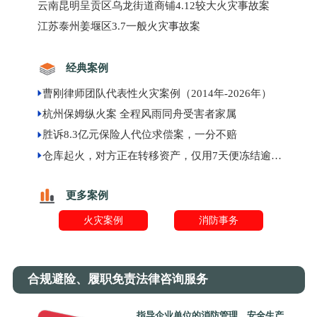
云南昆明呈贡区乌龙街道商铺4.12较大火灾事故案
江苏泰州姜堰区3.7一般火灾事故案
经典案例
曹刚律师团队代表性火灾案例（2014年-2026年）
杭州保姆纵火案 全程风雨同舟受害者家属
胜诉8.3亿元保险人代位求偿案，一分不赔
仓库起火，对方正在转移资产，仅用7天便冻结逾千万元现金
更多案例
火灾案例
消防事务
合规避险、履职免责法律咨询服务
指导企业单位的消防管理、安全生产