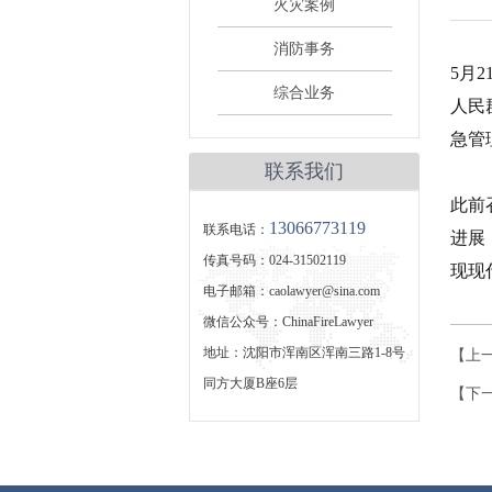
火灾案例
消防事务
5月
综合业务
人民
急管
联系我们
此前
13066773119
联系电话：
进展
传真号码：024-31502119
现现
电子邮箱：caolawyer@sina.com
微信公众号：ChinaFireLawyer
地址：沈阳市浑南区浑南三路1-8号
【上
同方大厦B座6层
【下