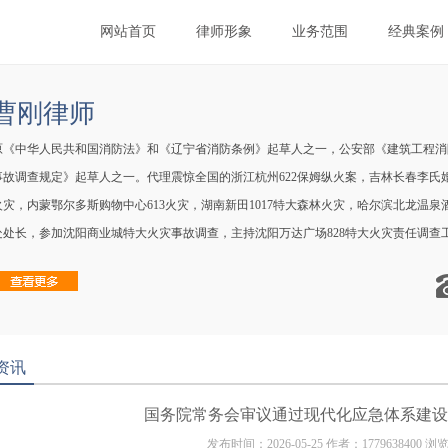
网站首页
律师形象
业务范围
经典案例
曹刚律师
原《中华人民共和国消防法》和《辽宁省消防条例》起草人之一，公安部《建筑工程消
事故调查规定》起草人之一。代理震惊全国的浙江杭州622保姆纵火案，吉林长春李氏婚纱
火灾，内蒙鄂尔多斯购物中心613火灾，湖南新田1017特大森林火灾，哈尔滨北龙温泉
处处长，参加沈阳商业城特大火灾事故调查，主持沈阳万达广场828特大火灾责任调查
合伙人。律师执业证号121...
资讯
国务院常务会审议通过现代化应急体系建设
发布时间：2026-05-25 作者：1779638400 浏