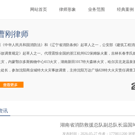
网站首页
律师形象
业务范围
经典案例
曹刚律师
原《中华人民共和国消防法》和《辽宁省消防条例》起草人之一，公安部《建筑工程消
事故调查规定》起草人之一。代理震惊全国的浙江杭州622保姆纵火案，吉林长春李氏婚纱
火灾，内蒙鄂尔多斯购物中心613火灾，湖南新田1017特大森林火灾，哈尔滨北龙温泉
处处长，参加沈阳商业城特大火灾事故调查，主持沈阳万达广场828特大火灾责任调查
合伙人。律师执业证号121...
资讯
湖南省消防救援总队副总队长温国
发布时间：2026-05-27 作者：1779811200 浏