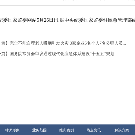
纪委国家监委网站5月26日讯 据中央纪委国家监委驻应急管
一篇】
完全不能自理老人吸烟引发火灾 3家企业5名个人7名公职人员...
一篇】
国务院常务会审议通过现代化应急体系建设“十五五”规划
律师形象
业务范围
经典案例
热点资讯
解决方案