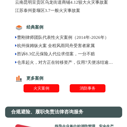
云南昆明呈贡区乌龙街道商铺4.12较大火灾事故案
江苏泰州姜堰区3.7一般火灾事故案
经典案例
曹刚律师团队代表性火灾案例（2014年-2026年）
杭州保姆纵火案 全程风雨同舟受害者家属
胜诉8.3亿元保险人代位求偿案，一分不赔
仓库起火，对方正在转移资产，仅用7天便冻结逾千万元现金
更多案例
火灾案例
消防事务
合规避险、履职免责法律咨询服务
指导企业单位的消防管理、安全生产