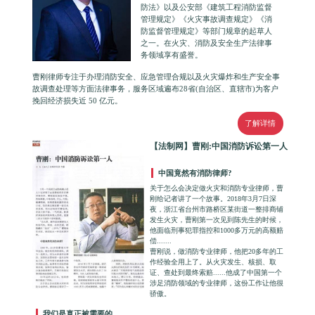
防法》以及公安部《建筑工程消防监督
管理规定》《火灾事故调查规定》《消
防监督管理规定》等部门规章的起草人
之一。在火灾、消防及安全生产法律事
务领域享有盛誉。
曹刚律师专注于办理消防安全、应急管理合规以及火灾爆炸和生产安全事
故调查处理等方面法律事务，服务区域遍布28省(自治区、直辖市)为客户
挽回经济损失近 50 亿元。
了解详情
【法制网】曹刚:中国消防诉讼第一人
中国竟然有消防律师?
关于怎么会决定做火灾和消防专业律师，曹
刚给记者讲了一个故事。2018年3月7日深
夜，浙江省台州市路桥区某街道一整排商铺
发生火灾，曹刚第一次见到陈先生的时候，
他面临刑事犯罪指控和1000多万元的高额赔
偿.......
曹刚说，做消防专业律师，他把20多年的工
作经验全用上了。从火灾发生、核损、取
证、查处到最终索赔......他成了中国第一个
涉足消防领域的专业律师，这份工作让他很
骄傲。
我们是真正被需要的