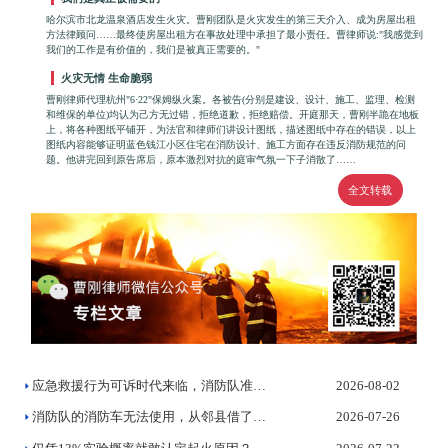
哈尔滨市北龙温泉酒店发生火灾。曹刚团队是火灾发生的第三天介入、成为房屋出租
方法律顾问……最终使房屋出租方在事故处理中承担了最小责任。曹律师说:"我感觉到
我们的工作是有价值的，我们是被真正需要的。"
火灾无情 生命脆弱
曹刚律师代理杭州"6·22"保姆纵火案。各被告(分别是建设、设计、施工、监理、检测
和维保的单位)均认为己方无过错，拒绝道歉，拒绝赔偿。开庭那天，曹刚半跪在地板
上，将各种图纸平铺开，为法官和律师们讲设计图纸，描述图纸中存在的错误，以上
图纸内容能够证明蓝色钱江小区住宅在消防设计、施工方面存在违反消防规范的问
题。他讲完回到原告席后，原本激烈对抗的庭审气氛一下子消散了……
全文转载
应急救援行为可诉时代来临，消防队准备好了吗？
2026-08-02
消防队的消防车无法使用，从邻县借了一辆灭火，法院判决赔偿受灾...
2026-07-26