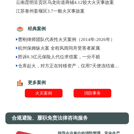
云南昆明呈贡区乌龙街道商铺4.12较大火灾事故案
江苏泰州姜堰区3.7一般火灾事故案
经典案例
曹刚律师团队代表性火灾案例（2014年-2026年）
杭州保姆纵火案 全程风雨同舟受害者家属
胜诉8.3亿元保险人代位求偿案，一分不赔
仓库起火，对方正在转移资产，仅用7天便冻结逾千万元现金
更多案例
火灾案例
消防事务
合规避险、履职免责法律咨询服务
指导企业单位的消防管理、安全生产