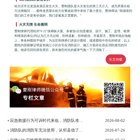
哈尔滨市北龙温泉酒店发生火灾。曹刚团队是火灾发生的第三天介入、成为房屋出租
方法律顾问……最终使房屋出租方在事故处理中承担了最小责任。曹律师说:"我感觉到
我们的工作是有价值的，我们是被真正需要的。"
火灾无情 生命脆弱
曹刚律师代理杭州"6·22"保姆纵火案。各被告(分别是建设、设计、施工、监理、检测
和维保的单位)均认为己方无过错，拒绝道歉，拒绝赔偿。开庭那天，曹刚半跪在地板
上，将各种图纸平铺开，为法官和律师们讲设计图纸，描述图纸中存在的错误，以上
图纸内容能够证明蓝色钱江小区住宅在消防设计、施工方面存在违反消防规范的问
题。他讲完回到原告席后，原本激烈对抗的庭审气氛一下子消散了……
全文转载
应急救援行为可诉时代来临，消防队准备好了吗？
2026-08-02
消防队的消防车无法使用，从邻县借了一辆灭火，法院判决赔偿受灾...
2026-07-26