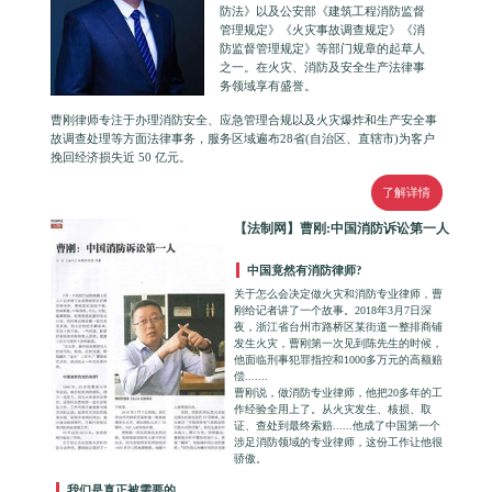
防法》以及公安部《建筑工程消防监督
管理规定》《火灾事故调查规定》《消
防监督管理规定》等部门规章的起草人
之一。在火灾、消防及安全生产法律事
务领域享有盛誉。
曹刚律师专注于办理消防安全、应急管理合规以及火灾爆炸和生产安全事
故调查处理等方面法律事务，服务区域遍布28省(自治区、直辖市)为客户
挽回经济损失近 50 亿元。
了解详情
【法制网】曹刚:中国消防诉讼第一人
中国竟然有消防律师?
关于怎么会决定做火灾和消防专业律师，曹
刚给记者讲了一个故事。2018年3月7日深
夜，浙江省台州市路桥区某街道一整排商铺
发生火灾，曹刚第一次见到陈先生的时候，
他面临刑事犯罪指控和1000多万元的高额赔
偿.......
曹刚说，做消防专业律师，他把20多年的工
作经验全用上了。从火灾发生、核损、取
证、查处到最终索赔......他成了中国第一个
涉足消防领域的专业律师，这份工作让他很
骄傲。
我们是真正被需要的