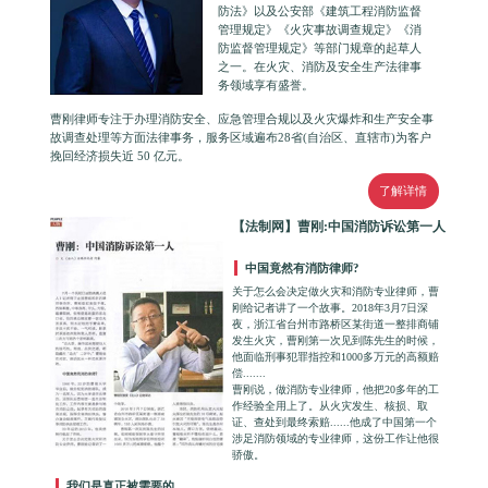
防法》以及公安部《建筑工程消防监督
管理规定》《火灾事故调查规定》《消
防监督管理规定》等部门规章的起草人
之一。在火灾、消防及安全生产法律事
务领域享有盛誉。
曹刚律师专注于办理消防安全、应急管理合规以及火灾爆炸和生产安全事
故调查处理等方面法律事务，服务区域遍布28省(自治区、直辖市)为客户
挽回经济损失近 50 亿元。
了解详情
【法制网】曹刚:中国消防诉讼第一人
中国竟然有消防律师?
关于怎么会决定做火灾和消防专业律师，曹
刚给记者讲了一个故事。2018年3月7日深
夜，浙江省台州市路桥区某街道一整排商铺
发生火灾，曹刚第一次见到陈先生的时候，
他面临刑事犯罪指控和1000多万元的高额赔
偿.......
曹刚说，做消防专业律师，他把20多年的工
作经验全用上了。从火灾发生、核损、取
证、查处到最终索赔......他成了中国第一个
涉足消防领域的专业律师，这份工作让他很
骄傲。
我们是真正被需要的