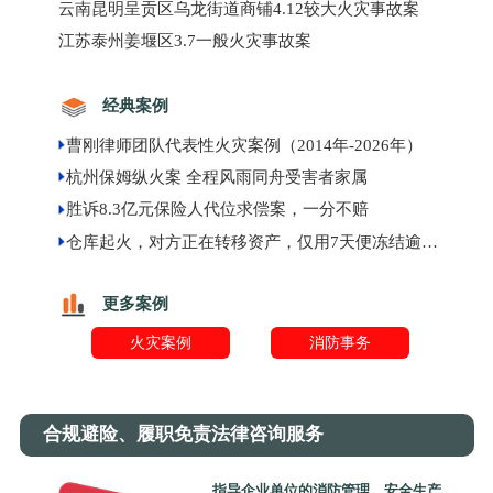
云南昆明呈贡区乌龙街道商铺4.12较大火灾事故案
江苏泰州姜堰区3.7一般火灾事故案
经典案例
曹刚律师团队代表性火灾案例（2014年-2026年）
杭州保姆纵火案 全程风雨同舟受害者家属
胜诉8.3亿元保险人代位求偿案，一分不赔
仓库起火，对方正在转移资产，仅用7天便冻结逾千万元现金
更多案例
火灾案例
消防事务
合规避险、履职免责法律咨询服务
指导企业单位的消防管理、安全生产