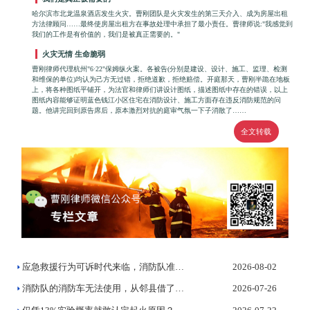
哈尔滨市北龙温泉酒店发生火灾。曹刚团队是火灾发生的第三天介入、成为房屋出租
方法律顾问……最终使房屋出租方在事故处理中承担了最小责任。曹律师说:"我感觉到
我们的工作是有价值的，我们是被真正需要的。"
火灾无情 生命脆弱
曹刚律师代理杭州"6·22"保姆纵火案。各被告(分别是建设、设计、施工、监理、检测
和维保的单位)均认为己方无过错，拒绝道歉，拒绝赔偿。开庭那天，曹刚半跪在地板
上，将各种图纸平铺开，为法官和律师们讲设计图纸，描述图纸中存在的错误，以上
图纸内容能够证明蓝色钱江小区住宅在消防设计、施工方面存在违反消防规范的问
题。他讲完回到原告席后，原本激烈对抗的庭审气氛一下子消散了……
全文转载
应急救援行为可诉时代来临，消防队准备好了吗？
2026-08-02
消防队的消防车无法使用，从邻县借了一辆灭火，法院判决赔偿受灾...
2026-07-26