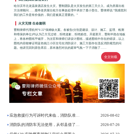
哈尔滨市北龙温泉酒店发生火灾。曹刚团队是火灾发生的第三天介入、成为房屋出租
方法律顾问……最终使房屋出租方在事故处理中承担了最小责任。曹律师说:"我感觉到
我们的工作是有价值的，我们是被真正需要的。"
火灾无情 生命脆弱
曹刚律师代理杭州"6·22"保姆纵火案。各被告(分别是建设、设计、施工、监理、检测
和维保的单位)均认为己方无过错，拒绝道歉，拒绝赔偿。开庭那天，曹刚半跪在地板
上，将各种图纸平铺开，为法官和律师们讲设计图纸，描述图纸中存在的错误，以上
图纸内容能够证明蓝色钱江小区住宅在消防设计、施工方面存在违反消防规范的问
题。他讲完回到原告席后，原本激烈对抗的庭审气氛一下子消散了……
全文转载
应急救援行为可诉时代来临，消防队准备好了吗？
2026-08-02
消防队的消防车无法使用，从邻县借了一辆灭火，法院判决赔偿受灾...
2026-07-26