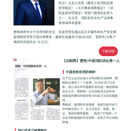
防法》以及公安部《建筑工程消防监督
管理规定》《火灾事故调查规定》《消
防监督管理规定》等部门规章的起草人
之一。在火灾、消防及安全生产法律事
务领域享有盛誉。
曹刚律师专注于办理消防安全、应急管理合规以及火灾爆炸和生产安全事
故调查处理等方面法律事务，服务区域遍布28省(自治区、直辖市)为客户
挽回经济损失近 50 亿元。
了解详情
【法制网】曹刚:中国消防诉讼第一人
中国竟然有消防律师?
关于怎么会决定做火灾和消防专业律师，曹
刚给记者讲了一个故事。2018年3月7日深
夜，浙江省台州市路桥区某街道一整排商铺
发生火灾，曹刚第一次见到陈先生的时候，
他面临刑事犯罪指控和1000多万元的高额赔
偿.......
曹刚说，做消防专业律师，他把20多年的工
作经验全用上了。从火灾发生、核损、取
证、查处到最终索赔......他成了中国第一个
涉足消防领域的专业律师，这份工作让他很
骄傲。
我们是真正被需要的