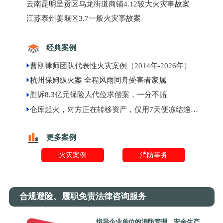
云南昆明呈贡区乌龙街道商铺4.12较大火灾事故案
江苏泰州姜堰区3.7一般火灾事故案
经典案例
曹刚律师团队代表性火灾案例（2014年-2026年）
杭州保姆纵火案 全程风雨同舟受害者家属
胜诉8.3亿元保险人代位求偿案，一分不赔
仓库起火，对方正在转移资产，仅用7天便冻结逾千万元现金
更多案例
火灾案例
消防事务
合规避险、履职免责法律咨询服务
指导企业单位的消防管理、安全生产