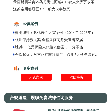
云南昆明呈贡区乌龙街道商铺4.12较大火灾事故案
江苏泰州姜堰区3.7一般火灾事故案
经典案例
曹刚律师团队代表性火灾案例（2014年-2026年）
杭州保姆纵火案 全程风雨同舟受害者家属
胜诉8.3亿元保险人代位求偿案，一分不赔
仓库起火，对方正在转移资产，仅用7天便冻结逾千万元现金
更多案例
火灾案例
消防事务
合规避险、履职免责法律咨询服务
指导企业单位的消防管理、安全生产