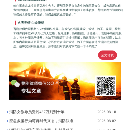
哈尔滨市北龙温泉酒店发生火灾。曹刚团队是火灾发生的第三天介入、成为房屋出租
方法律顾问……最终使房屋出租方在事故处理中承担了最小责任。曹律师说:"我感觉到
我们的工作是有价值的，我们是被真正需要的。"
火灾无情 生命脆弱
曹刚律师代理杭州"6·22"保姆纵火案。各被告(分别是建设、设计、施工、监理、检测
和维保的单位)均认为己方无过错，拒绝道歉，拒绝赔偿。开庭那天，曹刚半跪在地板
上，将各种图纸平铺开，为法官和律师们讲设计图纸，描述图纸中存在的错误，以上
图纸内容能够证明蓝色钱江小区住宅在消防设计、施工方面存在违反消防规范的问
题。他讲完回到原告席后，原本激烈对抗的庭审气氛一下子消散了……
全文转载
消防女教导员受贿437万判刑十年
2026-08-10
应急救援行为可诉时代来临，消防队准备好了吗？
2026-08-02