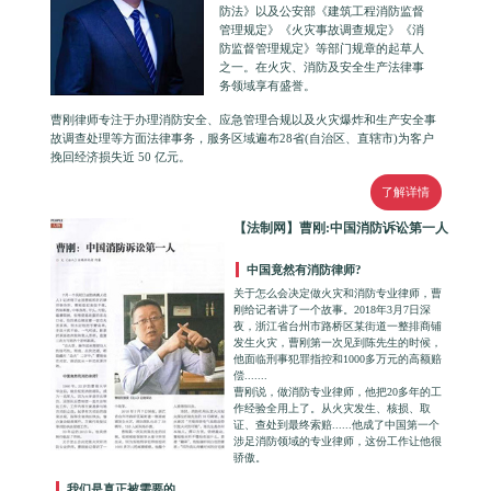
防法》以及公安部《建筑工程消防监督
管理规定》《火灾事故调查规定》《消
防监督管理规定》等部门规章的起草人
之一。在火灾、消防及安全生产法律事
务领域享有盛誉。
曹刚律师专注于办理消防安全、应急管理合规以及火灾爆炸和生产安全事
故调查处理等方面法律事务，服务区域遍布28省(自治区、直辖市)为客户
挽回经济损失近 50 亿元。
了解详情
【法制网】曹刚:中国消防诉讼第一人
中国竟然有消防律师?
关于怎么会决定做火灾和消防专业律师，曹
刚给记者讲了一个故事。2018年3月7日深
夜，浙江省台州市路桥区某街道一整排商铺
发生火灾，曹刚第一次见到陈先生的时候，
他面临刑事犯罪指控和1000多万元的高额赔
偿.......
曹刚说，做消防专业律师，他把20多年的工
作经验全用上了。从火灾发生、核损、取
证、查处到最终索赔......他成了中国第一个
涉足消防领域的专业律师，这份工作让他很
骄傲。
我们是真正被需要的