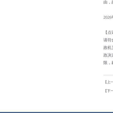
由，
20
【点
请符
政机
政决
限，
【上
【下