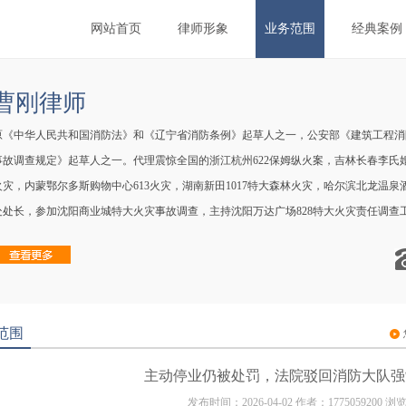
网站首页
律师形象
业务范围
经典案例
曹刚律师
原《中华人民共和国消防法》和《辽宁省消防条例》起草人之一，公安部《建筑工程消
事故调查规定》起草人之一。代理震惊全国的浙江杭州622保姆纵火案，吉林长春李氏婚纱
火灾，内蒙鄂尔多斯购物中心613火灾，湖南新田1017特大森林火灾，哈尔滨北龙温泉
处处长，参加沈阳商业城特大火灾事故调查，主持沈阳万达广场828特大火灾责任调查
合伙人。律师执业证号121...
范围
主动停业仍被处罚，法院驳回消防大队强
发布时间：2026-04-02 作者：1775059200 浏