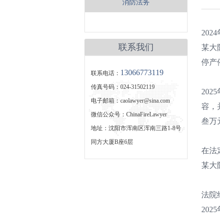
消防法务
20
联系我们
某大
停产
13066773119
联系电话：
传真号码：024-31502119
20
电子邮箱：caolawyer@sina.com
容，
微信公众号：ChinaFireLawyer
叁万
地址：沈阳市浑南区浑南三路1-8号
同方大厦B座6层
在法
某大
法院
20